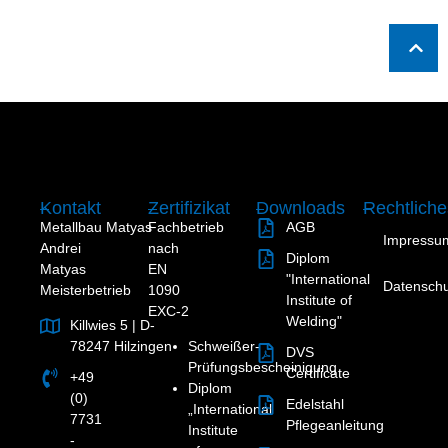
Kontakt
Zertifizikat
Downloads
Rechtliche
Metallbau
Matyas
Fachbetrieb
AGB
Impressu
Andrei
nach
Diplom
Matyas
EN
"International
Datenschu
Meisterbetrieb
1090
Institute of
EXC-2
Welding"
Killwies 5 | D-
78247 Hilzingen
Schweißer-
DVS
Prüfungsbescheinigung
Certificate
+49
Diplom
(0)
Edelstahl
„International
7731
Pflegeanleitung
Institute
-