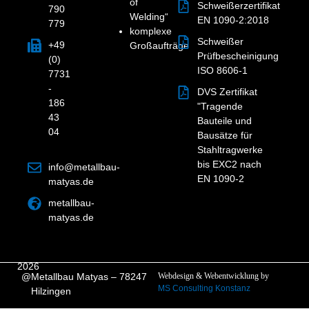
of
Schweißerzertifikat
790
Welding“
EN 1090-2:2018
779
komplexe
Schweißer
+49
Großaufträge
Prüfbescheinigung
(0)
ISO 8606-1
7731
-
DVS Zertifikat
186
"Tragende
43
Bauteile und
04
Bausätze für
Stahltragwerke
bis EXC2 nach
info@metallbau-
EN 1090-2
matyas.de
metallbau-
matyas.de
2026
@
Metallbau Matyas – 78247
Webdesign & Webentwicklung
by
MS Consulting Konstanz
Hilzingen