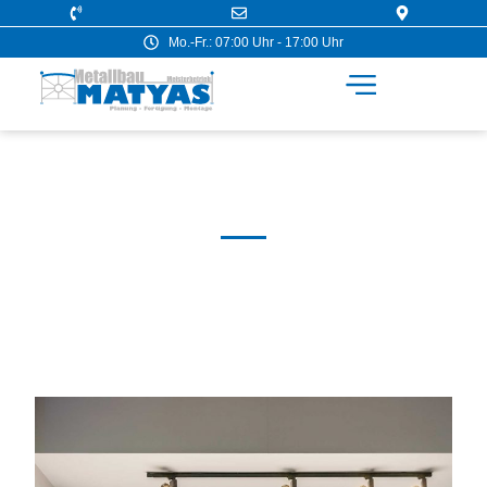
Mo.-Fr.: 07:00 Uhr - 17:00 Uhr
Industrietore
Metallbau Matyas: Maßgefertigte Industrietore für Lager,
Werkhalle und Produktion.